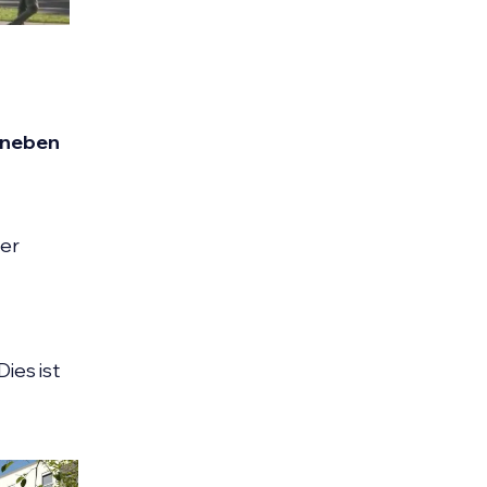
t neben
der
ies ist