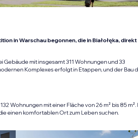
ition in Warschau begonnen, die in Białołęka, direk
ei Gebäude mit insgesamt 311 Wohnungen und 33
modernen Komplexes erfolgt in Etappen, und der Bau 
132 Wohnungen mit einer Fläche von 26 m² bis 85 m². D
n, die einen komfortablen Ort zum Leben suchen.