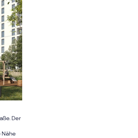
raße. Der
ie Nähe