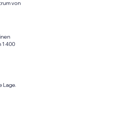
ntrum von
einen
n 1 400
e Lage.