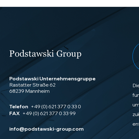
Podstawski Unternehmensgruppe
Rastatter Straße 62
Di
68239 Mannheim
fu
um
Telefon
+49 (0) 621 377 0 33 0
FAX
+49 (0) 621 377 0 33 99
zu
en
info@podstawski-group.com