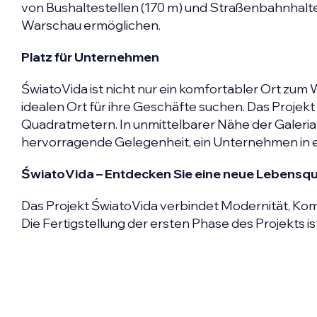
von Bushaltestellen (170 m) und Straßenbahnhalte
Warschau ermöglichen.
Platz für Unternehmen
ŚwiatoVida ist nicht nur ein komfortabler Ort zum
idealen Ort für ihre Geschäfte suchen. Das Projek
Quadratmetern. In unmittelbarer Nähe der Galeri
hervorragende Gelegenheit, ein Unternehmen in 
ŚwiatoVida – Entdecken Sie eine neue Lebensqu
Das Projekt ŚwiatoVida verbindet Modernität, Kom
Die Fertigstellung der ersten Phase des Projekts is