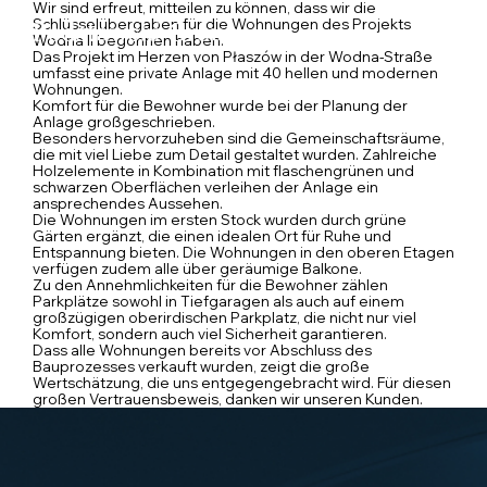
Wir sind erfreut, mitteilen zu können, dass wir die
Schlüsselübergaben für die Wohnungen des Projekts
Wodna II begonnen haben.
Das Projekt im Herzen von Płaszów in der Wodna-Straße
umfasst eine private Anlage mit 40 hellen und modernen
Wohnungen.
Komfort für die Bewohner wurde bei der Planung der
Anlage großgeschrieben.
Besonders hervorzuheben sind die Gemeinschaftsräume,
die mit viel Liebe zum Detail gestaltet wurden. Zahlreiche
Holzelemente in Kombination mit flaschengrünen und
schwarzen Oberflächen verleihen der Anlage ein
ansprechendes Aussehen.
Die Wohnungen im ersten Stock wurden durch grüne
Gärten ergänzt, die einen idealen Ort für Ruhe und
Entspannung bieten. Die Wohnungen in den oberen Etagen
verfügen zudem alle über geräumige Balkone.
Zu den Annehmlichkeiten für die Bewohner zählen
Parkplätze sowohl in Tiefgaragen als auch auf einem
großzügigen oberirdischen Parkplatz, die nicht nur viel
Komfort, sondern auch viel Sicherheit garantieren.
Dass alle Wohnungen bereits vor Abschluss des
Bauprozesses verkauft wurden, zeigt die große
Wertschätzung, die uns entgegengebracht wird. Für diesen
großen Vertrauensbeweis, danken wir unseren Kunden.