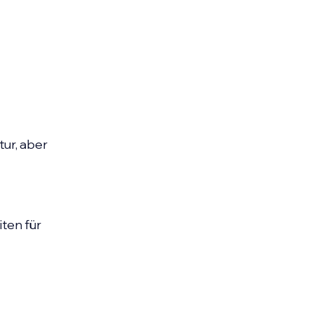
tur, aber
ten für