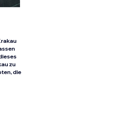
 Krakau
fassen
dieses
kau zu
ten, die