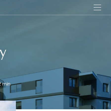
ny
2 min