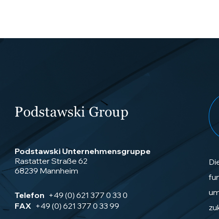
Podstawski Unternehmensgruppe
Rastatter Straße 62
Di
68239 Mannheim
fu
um
Telefon
+49 (0) 621 377 0 33 0
FAX
+49 (0) 621 377 0 33 99
zu