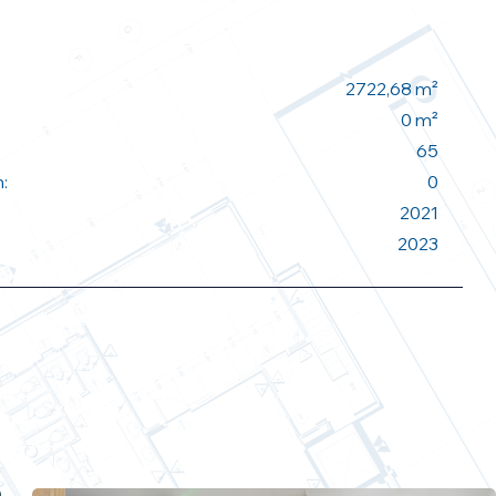
2722,68 m²
0 m²
65
:
0
2021
2023