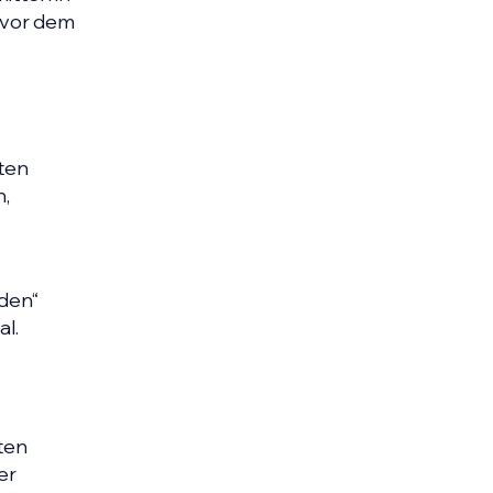
t vor dem
ten
n,
rden“
al.
ten
er