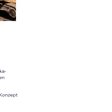
ka-
ten
s Konzept