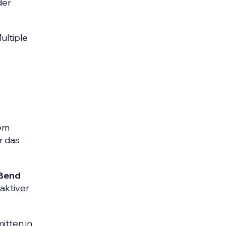
der
ultiple
nem
r das
eßend
aktiver
itten in