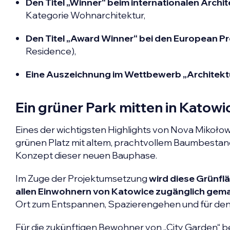
Den Titel „Winner“ beim internationalen Arch
Kategorie Wohnarchitektur,
Den Titel „Award Winner“ bei den European 
Residence),
Eine Auszeichnung im Wettbewerb „Architekt
Ein grüner Park mitten in Katowi
Eines der wichtigsten Highlights von Nova Mikołow
grünen Platz mit altem, prachtvollem Baumbestand.
Konzept dieser neuen Bauphase.
Im Zuge der Projektumsetzung
wird diese Grünflä
allen Einwohnern von Katowice zugänglich gem
Ort zum Entspannen, Spazierengehen und für den t
Für die zukünftigen Bewohner von „City Garden“ 