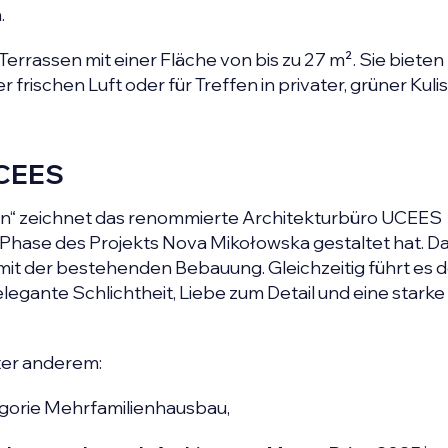
.
rrassen mit einer Fläche von bis zu 27 m². Sie bieten
frischen Luft oder für Treffen in privater, grüner Kuli
UCEES
en“ zeichnet das renommierte Architekturbüro UCEES
e Phase des Projekts Nova Mikołowska gestaltet hat. 
mit der bestehenden Bebauung. Gleichzeitig führt es 
egante Schlichtheit, Liebe zum Detail und eine starke
ter anderem:
egorie Mehrfamilienhausbau,