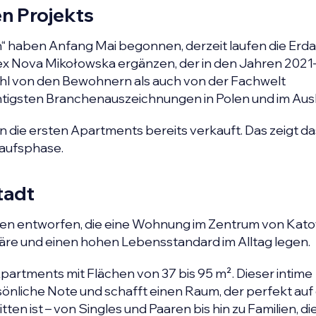
n Projekts
“ haben Anfang Mai begonnen, derzeit laufen die Erda
 Nova Mikołowska ergänzen, der in den Jahren 202
ohl von den Bewohnern als auch von der Fachwelt
igsten Branchenauszeichnungen in Polen und im Aus
die ersten Apartments bereits verkauft. Das zeigt d
kaufsphase.
tadt
en entworfen, die eine Wohnung im Zentrum von Kat
häre und einen hohen Lebensstandard im Alltag legen.
artments mit Flächen von 37 bis 95 m². Dieser intime
önliche Note und schafft einen Raum, der perfekt auf 
n ist – von Singles und Paaren bis hin zu Familien, d