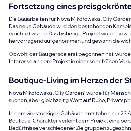
Fortsetzung eines preisgekrönte
Die Bauarbeiten für Nova Mikołowska „City Garden
Das neue Gebäude wird den bestehenden Komplex
errichtet wurde. Das bisherige Projekt wurde sow
hervorragend aufgenommen und gewann die wicht
Obwohl der Bau gerade erst begonnen hat, wurden 
Interesse an dem Projekt in einer sehr frühen Ver
Boutique-Living im Herzen der S
Nova Mikołowska „City Garden“ wurde für Mensch
suchen, aber gleichzeitig Wert auf Ruhe, Privatsp
In dem vierstöckigen Gebäude entstehen nur 23 Ap
Boutique-Charakter verleiht dem Projekt eine pers
Bedürfnisse verschiedener Zielgruppen zugeschnitte