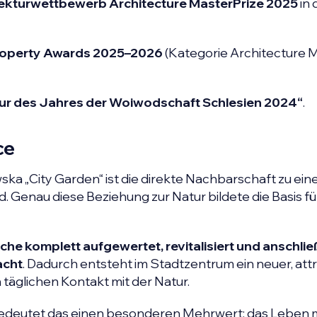
itekturwettbewerb Architecture MasterPrize 2025
in 
Property Awards 2025–2026
(Kategorie Architecture M
ur des Jahres der Woiwodschaft Schlesien 2024“
.
ce
ska „City Garden“ ist die direkte Nachbarschaft zu ei
 Genau diese Beziehung zur Natur bildete die Basis fü
che komplett aufgewertet, revitalisiert und anschli
acht
. Dadurch entsteht im Stadtzentrum ein neuer, attr
äglichen Kontakt mit der Natur.
bedeutet das einen besonderen Mehrwert: das Leben m