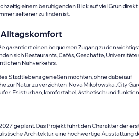
leichzeitig einem beruhigenden Blick auf viel Grün direk
mmer seltener zu finden ist.
 Alltagskomfort
ße garantiert einen bequemen Zugang zu den wichtigs
den sich Restaurants, Cafés, Geschäfte, Universitäte
entlichen Nahverkehrs.
e des Stadtlebens genießen möchten, ohne dabei auf
ähe zur Natur zu verzichten. Nova Mikołowska „City Ga
r: Es ist urban, komfortabel, ästhetisch und funktion
 2027 geplant. Das Projekt führt den Charakter der ers
listische Architektur, eine hochwertige Ausstattung d