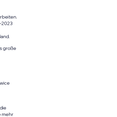
rbeiten.
1–2023
land.
as große
owice
die
ie mehr