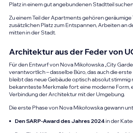
Platz in einem gut angebundenen Stadtteil suchen
Zu einem Teil der Apartments gehören geräumige Te
zusätzlichen Platz zum Entspannen, Arbeiten an der 
mitten in der Stadt.
Architektur aus der Feder von 
Für den Entwurf von Nova Mikołowska „City Gard
verantwortlich – dasselbe Büro, das auch die erst
bleibt das neue Gebäude optisch absolut stimmig 
bekannteste Merkmale fort: eine moderne Form, el
Verbindung der Architektur mit der Umgebung.
Die erste Phase von Nova Mikołowska gewann un
Den SARP-Award des Jahres 2024
in der Kat