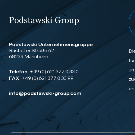
Podstawski Unternehmensgruppe
Rastatter Straße 62
Di
68239 Mannheim
fu
um
Telefon
+49 (0) 621 377 0 33 0
FAX
+49 (0) 621 377 0 33 99
zu
en
info@podstawski-group.com