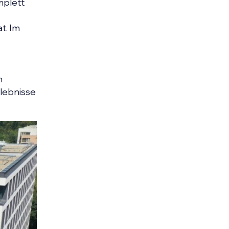
mplett
t. Im
n
lebnisse