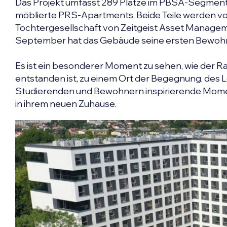
Das Projekt umfasst 289 Plätze im PBSA-Segment
möblierte PRS-Apartments. Beide Teile werden von
Tochtergesellschaft von Zeitgeist Asset Manageme
September hat das Gebäude seine ersten Bewohn
Es ist ein besonderer Moment zu sehen, wie der R
entstanden ist, zu einem Ort der Begegnung, des 
Studierenden und Bewohnern inspirierende Momen
in ihrem neuen Zuhause.