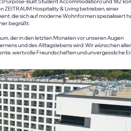
 (Purpose-Built Student Accommodation) und 182 ko
 ZEITRAUM Hospitality & Living betrieben, einer
nt, die sich auf moderne Wohnformen spezialisiert ha
er begrüßt.
aum, der in den letzten Monaten vor unseren Augen
Lernens und des Alltagslebens wird. Wir wünschen alle
te, wertvolle Freundschaften und unvergessliche Er