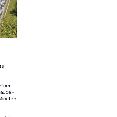
zu
rtner
äude –
Minuten