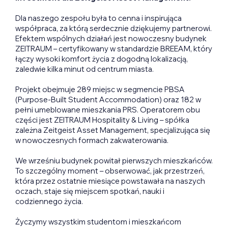
Dla naszego zespołu była to cenna i inspirująca
współpraca, za którą serdecznie dziękujemy partnerowi.
Efektem wspólnych działań jest nowoczesny budynek
ZEITRAUM – certyfikowany w standardzie BREEAM, który
łączy wysoki komfort życia z dogodną lokalizacją,
zaledwie kilka minut od centrum miasta.
Projekt obejmuje 289 miejsc w segmencie PBSA
(Purpose-Built Student Accommodation) oraz 182 w
pełni umeblowane mieszkania PRS. Operatorem obu
części jest ZEITRAUM Hospitality & Living – spółka
zależna Zeitgeist Asset Management, specjalizująca się
w nowoczesnych formach zakwaterowania.
We wrześniu budynek powitał pierwszych mieszkańców.
To szczególny moment – obserwować, jak przestrzeń,
która przez ostatnie miesiące powstawała na naszych
oczach, staje się miejscem spotkań, nauki i
codziennego życia.
Życzymy wszystkim studentom i mieszkańcom