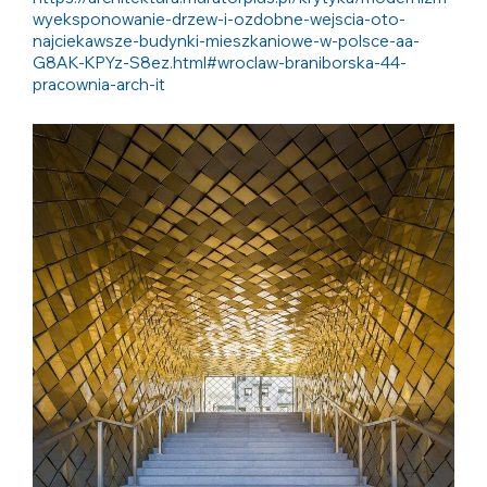
wyeksponowanie-drzew-i-ozdobne-wejscia-oto-
najciekawsze-budynki-mieszkaniowe-w-polsce-aa-
G8AK-KPYz-S8ez.html#wroclaw-braniborska-44-
pracownia-arch-it