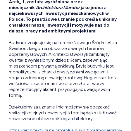
Arch_it, została wyróżniona przez
miesięcznik
Architektura Murator
jako jedną z
najciekawszych inwestycji mieszkaniowych w
Polsce. To prestiżowe uznanie podkreśla unikalny
charakter naszej inwestycji i motywuje nas do
dalszej pracy nad ambitnymi projektami.
Budynek znajduje się na terenie Nowego Śródmieścia
Świebodzkiego, na obszarze dawnych terenów
poprzemysłowych. Architekci stworzyli zamknięty
kwartał z wyniesionym dziedzińcem, zapewniając
mieszkańcom prywatną enklawę. Bryła budynku jest
monolityczna, z charakterystycznymi wycięciami i
bogato zdobioną elewacją frontową. Elegancka strefa
wejściowa z kasetonami w kolorze złota tworzy
reprezentacyjny akcent, przyciągając uwagę swoją
formą.
Dziękujemy za uznanie i nie możemy się doczekać
realizacji kolejnych inwestycji, które będą kształtować
nowoczesne oblicze polskiej architektury!
https://architektura.muratorplus.pl/krytyka/modernizm-