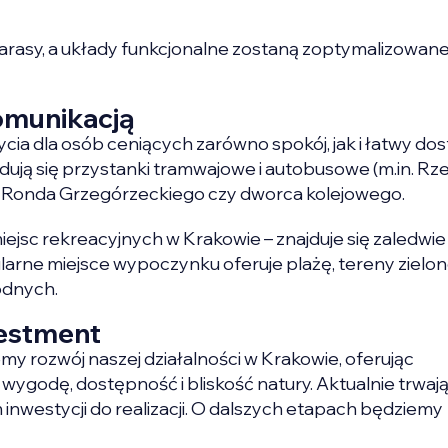
arasy, a układy funkcjonalne zostaną zoptymalizowane 
omunikacją
życia dla osób ceniących zarówno spokój, jak i łatwy do
ją się przystanki tramwajowe i autobusowe (m.in. Rze
a, Ronda Grzegórzeckiego czy dworca kolejowego.
iejsc rekreacyjnych w Krakowie – znajduje się zaledwie
arne miejsce wypoczynku oferuje plażę, tereny zielone
odnych.
vestment
emy rozwój naszej działalności w Krakowie, oferując
ygodę, dostępność i bliskość natury. Aktualnie trwaj
nwestycji do realizacji. O dalszych etapach będziemy