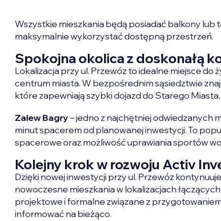
Wszystkie mieszkania będą posiadać balkony lub t
maksymalnie wykorzystać dostępną przestrzeń.
Spokojna okolica z doskonałą k
Lokalizacja przy ul. Przewóz to idealne miejsce do 
centrum miasta. W bezpośrednim sąsiedztwie znajdu
które zapewniają szybki dojazd do Starego Miast
Zalew Bagry
– jedno z najchętniej odwiedzanych m
minut spacerem od planowanej inwestycji. To popul
spacerowe oraz możliwość uprawiania sportów w
Kolejny krok w rozwoju Activ In
Dzięki nowej inwestycji przy ul. Przewóz kontynuuj
nowoczesne mieszkania w lokalizacjach łączących w
projektowe i formalne związane z przygotowaniem i
informować na bieżąco.