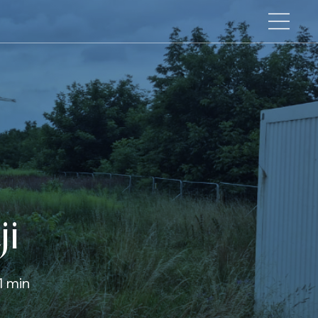
ji
1 min