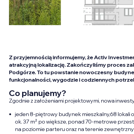
Z przyjemnością informujemy, że Activ Investmen
atrakcyjną lokalizację. Zakończyliśmy proces zak
Podgórze. To tu powstanie nowoczesny budynek
funkcjonalności, wygodzie i codziennych potrz
Co planujemy?
Zgodnie z założeniami projektowymi, nowa inwest
jeden 8-piętrowy budynek mieszkalny,68 lokal
ok. 37 m² po większe, ponad 70-metrowe przest
na poziomie parteru oraz na terenie zewnętrzny