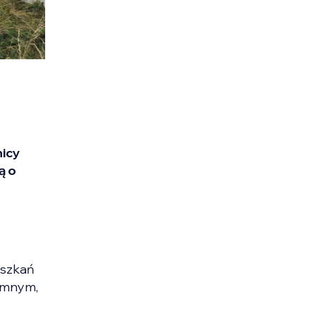
nicy
ą o
eszkań
iemnym,