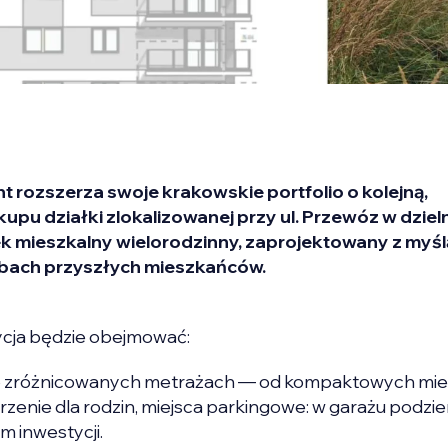
t rozszerza swoje krakowskie portfolio o kolejną,
upu działki zlokalizowanej przy ul. Przewóz w dziel
 mieszkalny wielorodzinny, zaprojektowany z myśl
ebach przyszłych mieszkańców.
ycja będzie obejmować:
i o zróżnicowanych metrażach — od kompaktowych mi
rzenie dla rodzin, miejsca parkingowe: w garażu podz
m inwestycji.