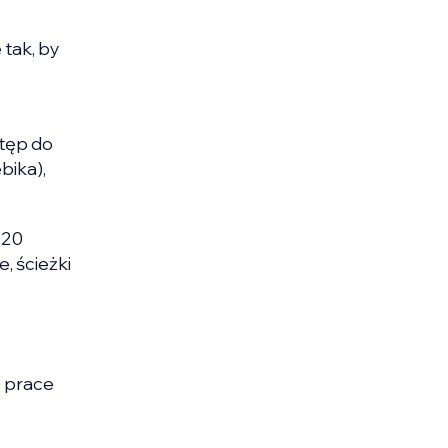
tak, by
stęp do
bika),
 20
, ścieżki
ą prace