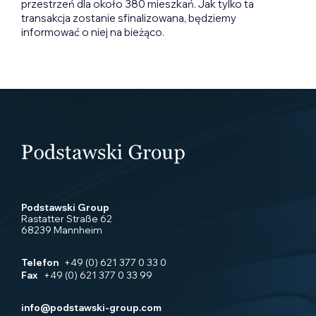
przestrzeń dla około 380 mieszkań. Jak tylko ta
transakcja zostanie sfinalizowana, będziemy
informować o niej na bieżąco.
Podstawski Group
Rastatter Straße 62
68239 Mannheim
Telefon
+49 (0) 621 377 0 33 0
Fax
+49 (0) 621 377 0 33 99
info@podstawski-group.com