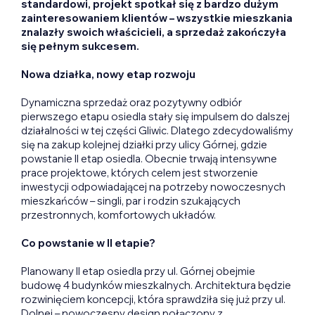
standardowi, projekt spotkał się z bardzo dużym
zainteresowaniem klientów – wszystkie mieszkania
znalazły swoich właścicieli, a sprzedaż zakończyła
się pełnym sukcesem.
Nowa działka, nowy etap rozwoju
Dynamiczna sprzedaż oraz pozytywny odbiór
pierwszego etapu osiedla stały się impulsem do dalszej
działalności w tej części Gliwic. Dlatego zdecydowaliśmy
się na zakup kolejnej działki przy ulicy Górnej, gdzie
powstanie II etap osiedla. Obecnie trwają intensywne
prace projektowe, których celem jest stworzenie
inwestycji odpowiadającej na potrzeby nowoczesnych
mieszkańców – singli, par i rodzin szukających
przestronnych, komfortowych układów.
Co powstanie w II etapie?
Planowany II etap osiedla przy ul. Górnej obejmie
budowę 4 budynków mieszkalnych. Architektura będzie
rozwinięciem koncepcji, która sprawdziła się już przy ul.
Dolnej – nowoczesny design połączony z