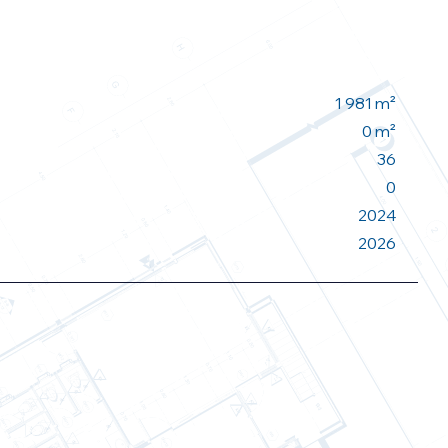
1 981 m²
0 m²
36
0
2024
2026